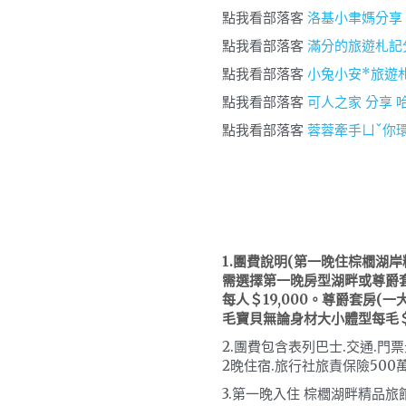
點我看部落客
 洛基小聿媽分享
點我看部落客 
滿分的旅遊札記
點我看部落客 
小兔小安*旅遊
點我看部落客 
可人之家 分享 
點我看部落客 
蓉蓉牽手ㄩˇ你環
1.
團費說明(第一晚住棕櫚湖
需選擇第一晚房型湖畔或尊爵
每人＄19,000。尊爵套房(一
毛寶貝無論身材大小體型每毛＄1
2.團費包含表列巴士.交通.門票
2晚住宿.旅行社旅責保險500
3.第一晚入住 棕櫚湖畔精品旅