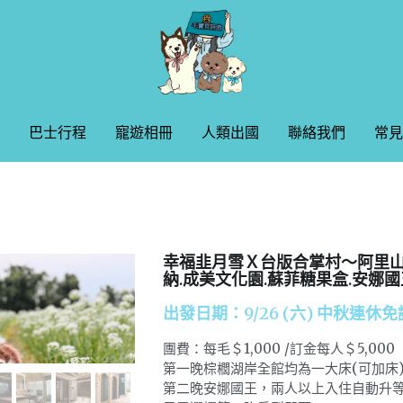
巴士行程
巴士行程
寵遊相冊
寵遊相冊
人類出國
人類出國
聯絡我們
聯絡我們
常見
常見
幸福韭月雪Ｘ台版合掌村～阿里
納.成美文化園.蘇菲糖果盒.安娜國
出發日期：9/26 (六) 中秋連
團費：每毛＄1,000 /訂金每人＄5,000
第一晚棕櫚湖岸全館均為一大床(可加床
第二晚安娜國王，兩人以上入住自動升