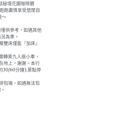
童話秘境花園咖啡廳
跑跑盡情享受悠閒自
途～
廳僅供參考，如遇其他
情況為準。
需雙床僅能『加床』
需轉乘九人座小車，
或在地上，謝謝。本行
0/60分鐘).景點停
排包場，如遇無法包
諒。