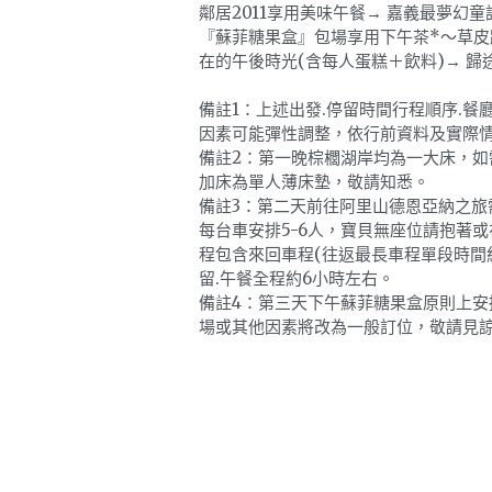
鄰居2011享用美味午餐→ 嘉義最夢幻
『蘇菲糖果盒』包場享用下午茶*～草皮
在的午後時光(含每人蛋糕＋飲料)→ 歸
備註1：上述出發.停留時間行程順序.餐
因素可能彈性調整，依行前資料及實際
備註2：第一晚棕櫚湖岸均為一大床，如
加床為單人薄床墊，敬請知悉。
備註3：第二天前往阿里山德恩亞納之旅
每台車安排5-6人，寶貝無座位請抱著
程包含來回車程(往返最長車程單段時間約3
留.午餐全程約6小時左右。
備註4：第三天下午蘇菲糖果盒原則上安
場或其他因素將改為一般訂位，敬請見