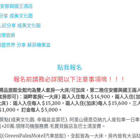
 安娜與國王酒店
分享 成美文化園
札記分享 成美文化園
哈娜廚房 
遊世界 分享 蘇菲糖果盒
點我報名
報名前請務必詳閱以下注意事項唷！！！
岸精品旅館全館均為雙人套房一大床/可加床，第二晚住安娜與國王兩
套房即可)：
湖畔套房(一大床) 兩人入住每人＄14,900，兩人入住(加
大床)：兩人入住每人＄15,200，兩人入住(加床)每人＄15,600，三人
,000。
訂金每人＄5,000。
景點(成美文化園. 幸福韭韭賞花). 阿里山德恩亞納九人座包車一日車資. 餐
萬+20萬.領隊司機服務費.毛寶貝飯店及巴士清潔費。
館(GreenPalmMotel汽車旅館)，全館皆為一大床，房內皆有大浴