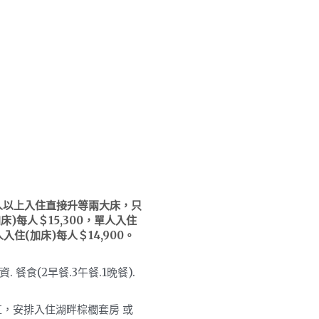
人以上入住直接升等兩大床，只
床)每人＄15,300，單人入住
入住(加床)每人＄14,900。
食(2早餐.3午餐.1晚餐). 
缸，安排入住湖畔棕櫚套房 或 