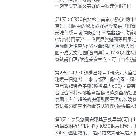
一起享受充實又美好的中秋連休假期！
第1天：07:30台北松江南京出發(外縣
車)→ 田園中的秘境超好評農家菜『田
美味午餐→ 期間限定！幸福韭韭～欣賞
(含賞花門票)*→ 毛寶貝旅遊團專屬限
用強制進推車/提袋～牽繩即可落地入園
園～成美文化園(含門票)→ 17:30入住
餐敬請自理/附近美食林立，可自由夜訪
第2天：09:30退房出發→ (轉乘九人
秘境一日遊*)→ 來吉部落山豬公園、超
享用鄒族特色午餐(餐標每人600)、最
台版合掌村～鄒族童話秘境德恩亞納社區
泰國！入住超美的安娜與國王酒店＆晚餐飯
泰悟餐酒館享用精緻泰式料理(餐標每人80
第3天：享受悠閒安娜與嘉義早晨(可自
祈福或附近早市逛逛) 10:30退房出發→
KANO園區散策→ 超好拍文青老宅超