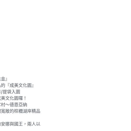
韭韭』
名的『成美文化園』
/提袋入園
成美文化園囉！
掌村～德恩亞納
間寬敞的棕櫚湖岸精品
的安娜與國王，兩人以