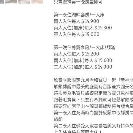
只需選擇第一晚房型即可
第一晚住湖畔套房/一大床
兩人入住每人＄14,900
兩人入住(加床)每人＄15,300
單人入住每人＄19,000
第一晚住尊爵套房/ㄧ大床/額滿
兩人入住每人＄15,200
兩人入住(加床)每人＄15,600
三人入住(加床)每人＄14,900
欣賞季節限定九月雪和寶貝一起『幸福
解鎖傳說中最美的庭園有台版兼六園美
這次專為毛寶貝旅遊限定開放寶貝免推車
跟著毛寶貝，只要有牽繩就可輕鬆解鎖
還要奔向阿里山～解鎖鄒族秘境台版合
第一晚入住充滿時尚設計感鬧中取靜房
旅館
第二晚入住備受大家喜愛超美又有特色
上入住直接升等兩大床！