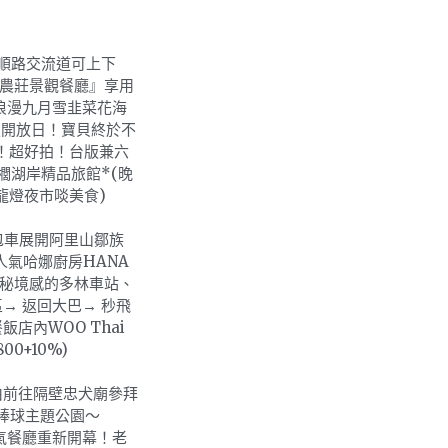
市順路交流道可上下
寮農莊景觀餐廳』享用
浪漫九月雪韭菜花海
定開放日！寶貝終於不
！超好拍！台版兼六
棕櫚湖岸精品旅館*(晚
龍燈夜市啖美食)
座包車展開阿里山鄒族
人氣哈娜廚房HANA
有秘境感的多林車站、
→ 返回大巴→ 秒飛
店內WOO Thai
0+10%)
由前往隔壁忠犬廟參拜
 棒球主題公園～
人氣餐廳重新開幕！老