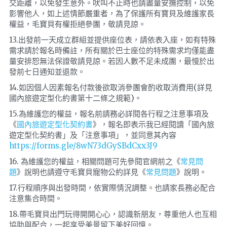
交距離，以免發生意外。吠叫不止時也請盡量安撫控制，以免
影響他人，如上述情節嚴重者，為了保護所有寶貝及維護家長
權益，毛寶貝有權拒絕參團，敬請見諒。
13.出發前一天成立群組並提供座位表，請依表入座，如有特殊
需求請於報名時備註，所有關於巴士座位的特殊需求均僅能盡
量安排恕無法保證敬請見諒。若因人數不足未成團，最慢於出
發前七日通知並退款。
14.如因個人因素報名付款後欲取消參團會酌收取消費用(詳見
國內旅遊定型化約書第十二條之規範)。
15.為維護您的權益，報名前請務必詳閱各行程之注意事項及
《
國內旅遊定型化契約書
》，報名即表示我已經閱讀「國內旅
遊定型化契約書」及「注意事項」，並同意其內容 
https://forms.gle/8wN73dGySBdCxx3J9
16. 為維護您的權益，相關問題可先參閱官網前之《
常見問
題
》說明也請遵守毛寶貝寵物公約詳見《
常見問題
》說明。
17.行程順序與出發時間，依實際情況調整。也請家長務必配合
注意集合時間。
18.帶毛寶貝出門玩得開開心心，認識新朋友，尊重他人也互相
協助與配合，一起享受美景留下美好回憶。