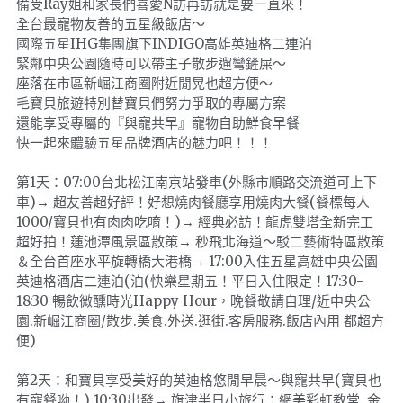
備受Ray姐和家長們喜愛N訪再訪就是要一直來！
全台最寵物友善的五星級飯店～
國際五星IHG集團旗下INDIGO高雄英迪格二連泊
緊鄰中央公園隨時可以帶主子散步遛彎鏟屎～
座落在市區新崛江商圈附近閒晃也超方便～
毛寶貝旅遊特別替寶貝們努力爭取的專屬方案
還能享受專屬的『與寵共早』寵物自助鮮食早餐
快一起來體驗五星品牌酒店的魅力吧！！！
第1天：07:00台北松江南京站發車(外縣市順路交流道可上下
車)→ 超友善超好評！好想燒肉餐廳享用燒肉大餐(餐標每人
1000/寶貝也有肉肉吃唷！)→ 經典必訪！龍虎雙塔全新完工
超好拍！蓮池潭風景區散策→ 秒飛北海道～駁二藝術特區散策
＆全台首座水平旋轉橋大港橋→ 17:00入住五星高雄中央公園
英迪格酒店二連泊(泊(快樂星期五！平日入住限定！17:30-
18:30 暢飲微醺時光Happy Hour，晚餐敬請自理/近中央公
園.新崛江商圈/散步.美食.外送.逛街.客房服務.飯店內用 都超方
便)
第2天：和寶貝享受美好的英迪格悠閒早晨～與寵共早(寶貝也
有寵餐呦！) 10:30出發→ 旗津半日小旅行：網美彩虹教堂. 金