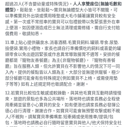
超過21人(不含嬰幼童或特殊情況)。
人人享雙座位(無論毛數和
體型)
，鬆鬆坐，坐鬆鬆～寶貝無論體型大小皆可不關籠，可
以準備寶貝外出袋或慣用睡墊或大毛巾鋪著讓寶貝較有安全
感。第一次或不常搭車的寶貝可以包禮貌帶以免緊張意外在車
上便溺，如因便溺造成巴士無法清理或需修繕，需自行支付賠
償費用，敬請知悉。
11.車上貼心提供礦泉水.消毒酒精.毛寶貝飼料.罐頭.零食.尿墊.
撿便袋.實用小禮物，家長也請自行準備慣吃的飼料或喜愛的罐
頭零食以免出遊因緊張或作息異常導致腸胃不適等。安排的餐
廳都是『寵物友善餐廳』為主(非寵物餐廳)，『寵物有善餐
廳』旨在服務人類，但允許寶貝在不影響他人的情況下可一同
入內，提供的餐點皆以人類為主，大部分並無提供寵餐，極少
部分餐廳可能會有些特殊規定(例如寶貝不上椅，或需使用墊
子等等) 如有上述規定時也敬請配合，謝謝。
12.若寶貝比較怕生敏感或較躁動，與其他毛寶貝互動時請慢慢
來，旅遊的景點也多為公共場所，落地時也請家長務必全程使
用牽繩並留意小心寶貝的安全，如有便溺也請家長務必發揮公
德心自行清理，謝謝合作。如寶貝可能會無預警攻擊或較不親
人/不親狗，請幫寶貝準備嘴套.短牽繩或使用推車/提袋/包
包，落地時也請務必自行隨時留意寶貝與他人/他犬保持安全社