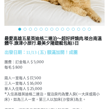
最愛高雄五星英迪格二連泊～超好評燒肉.啖台南溫
體牛.旗津小旅行.最美夕陽遊艇包船3日
出發日期：11/13 (五) 額滿加開！成團
團費：訂金每人＄5,000
每毛＄800
兩人一室每人＄17,500
三人一室每人＄16,000
單人入住每人＄25,000
*入住高雄英迪格二連泊，寵泊房均為雙人房(一大床或兩小
床)，如為三人一室，第三人以加床(沙發床)為主。